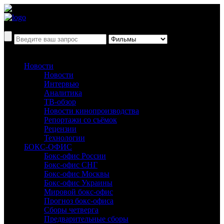
Новости
Новости
Интервью
Аналитика
ТВ-обзор
Новости кинопроизводства
Репортажи со съёмок
Рецензии
Технологии
БОКС-ОФИС
Бокс-офис России
Бокс-офис СНГ
Бокс-офис Москвы
Бокс-офис Украины
Мировой бокс-офис
Прогноз бокс-офиса
Сборы четверга
Предварительные сборы