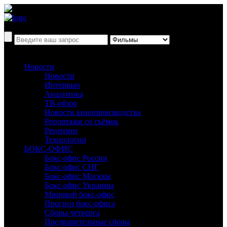
Новости
Новости
Интервью
Аналитика
ТВ-обзор
Новости кинопроизводства
Репортажи со съёмок
Рецензии
Технологии
БОКС-ОФИС
Бокс-офис России
Бокс-офис СНГ
Бокс-офис Москвы
Бокс-офис Украины
Мировой бокс-офис
Прогноз бокс-офиса
Сборы четверга
Предварительные сборы