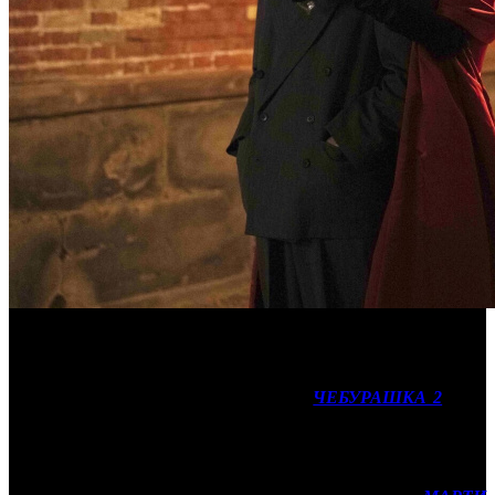
«Марти Великолепный» cтартовал с пятой строчки
Согласно предварительным данным, лидером уикенда вновь
стала отечественная семейная картина
ЧЕБУРАШКА 2
(CP).
Проект записал на свой счет еще около 334 млн рублей (753
тысячи зрителей), доведя свою общую кассу до 5 млрд 440
млн рублей.