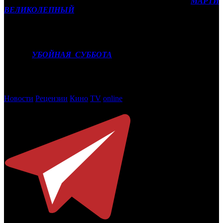
Лучшей новинкой уикенда стал американский релиз
МАРТИ
ВЕЛИКОЛЕПНЫЙ
(AK). Фильм с Тимоти Шаламе освоил
чуть меньше 70 млн рублей (101 тысяча зрителей), что
позволило ему взобраться на пятую строчку чарта.
Также в первую десятку официального проката попал
боевик
УБОЙНАЯ СУББОТА
(CP). За четыре дня проката
проект смог освоить почти 15 млн рублей.
Фото: кадр из фильма МАРТИ ВЕЛИКОЛЕПНЫЙ
Новости
Рецензии
Кино
TV
online