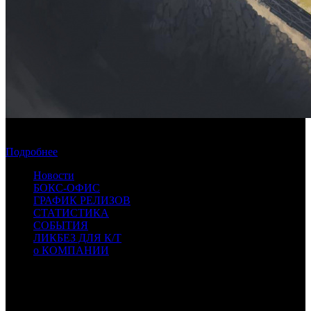
Фонд кино поддержит три картины о Дальнем Востоке и на
Дальнем Востоке
Подробнее
Новости
БОКС-ОФИС
ГРАФИК РЕЛИЗОВ
СТАТИСТИКА
СОБЫТИЯ
ЛИКБЕЗ ДЛЯ К/Т
о КОМПАНИИ
Профессиональное издание о кинопрокате.
© 2012-2026
Телефон / факс +7-495-785-62-82