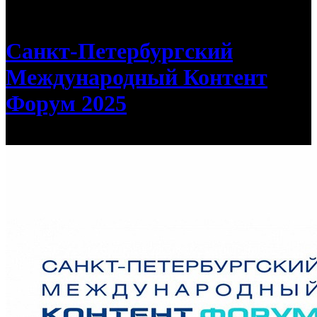
/
СПбМКФ представил финальную программу
Санкт-Петербургский
Международный Контент
Форум 2025