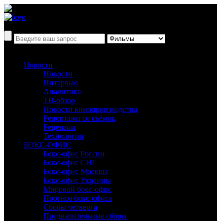
Новости
Новости
Интервью
Аналитика
ТВ-обзор
Новости кинопроизводства
Репортажи со съёмок
Рецензии
Технологии
БОКС-ОФИС
Бокс-офис России
Бокс-офис СНГ
Бокс-офис Москвы
Бокс-офис Украины
Мировой бокс-офис
Прогноз бокс-офиса
Сборы четверга
Предварительные сборы