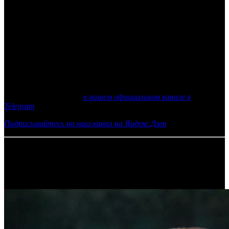
сезон состоялся два года назад и стал лидером прайма среди
всех сериалов на российском ТВ. Число просмотров сериала в
интернете достигло 65 миллионов. В первой части
следователь Следственного комитета Глеб Точилин (Сергей
Гармаш) и сотрудница Института мозга Юлия Демина
(Светлана Ходченкова) занимались расследованием дел, в
которых сложно отличить реальность от мистики. В
продолжении детективного триллера главные герои вновь
столкнутся с загадочными преступлениями.
Еще больше новостей
в нашем официальном канале в
Telegram
Подписывайтесь на наш канал на Яндекс.Дзен
16.10.2020 Автор: Артур Чачелов
Самое читаемое