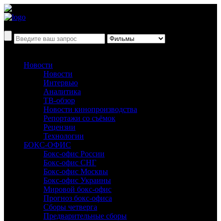
Новости
Новости
Интервью
Аналитика
ТВ-обзор
Новости кинопроизводства
Репортажи со съёмок
Рецензии
Технологии
БОКС-ОФИС
Бокс-офис России
Бокс-офис СНГ
Бокс-офис Москвы
Бокс-офис Украины
Мировой бокс-офис
Прогноз бокс-офиса
Сборы четверга
Предварительные сборы