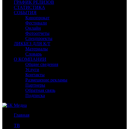
ГРАФИК РЕЛИЗОВ
СТАТИСТИКА
СОБЫТИЯ
Кинопрокат
Фестивали
Онлайн
Фотоотчеты
Спецпроекты
ЛИКБЕЗ ДЛЯ К/Т
Материалы
Словарь
О КОМПАНИИ
Общие сведения
Услуги
Контакты
Размещение рекламы
Партнеры
Обратная связь
Подписка
Главная
/
ТВ