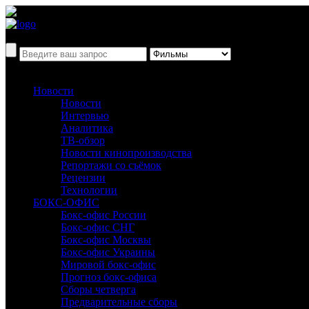
Новости
Новости
Интервью
Аналитика
ТВ-обзор
Новости кинопроизводства
Репортажи со съёмок
Рецензии
Технологии
БОКС-ОФИС
Бокс-офис России
Бокс-офис СНГ
Бокс-офис Москвы
Бокс-офис Украины
Мировой бокс-офис
Прогноз бокс-офиса
Сборы четверга
Предварительные сборы