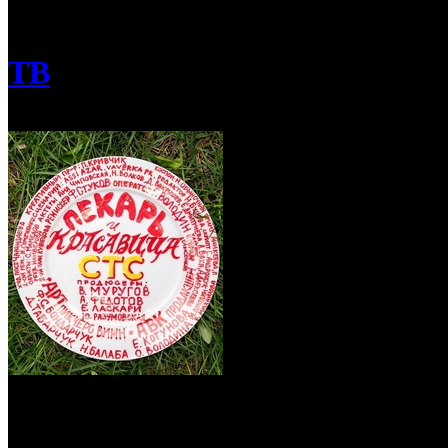
/
«Арт Пикчерз Вижн» снимает новый ромком для СТС
ТВ
«Арт Пикчерз Вижн» снимает новый р