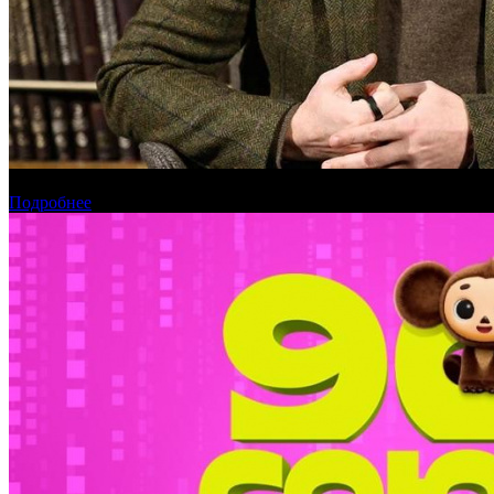
Вадим Верещагин возглавит кинокластер НМГ
Подробнее