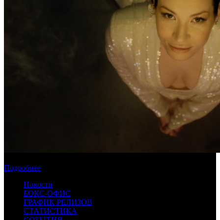
Новинки августа в онлайн-кинотеатре «Кинопоиск»
Подробнее
Новости
БОКС-ОФИС
ГРАФИК РЕЛИЗОВ
СТАТИСТИКА
СОБЫТИЯ