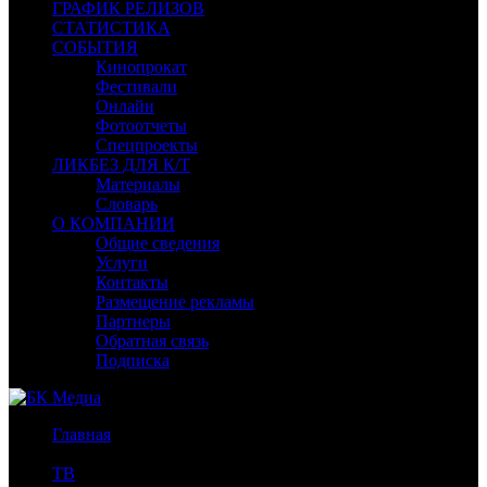
ГРАФИК РЕЛИЗОВ
СТАТИСТИКА
СОБЫТИЯ
Кинопрокат
Фестивали
Онлайн
Фотоотчеты
Спецпроекты
ЛИКБЕЗ ДЛЯ К/Т
Материалы
Словарь
О КОМПАНИИ
Общие сведения
Услуги
Контакты
Размещение рекламы
Партнеры
Обратная связь
Подписка
Главная
/
ТВ