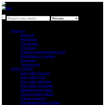
Новости
Новости
Интервью
Аналитика
ТВ-обзор
Новости кинопроизводства
Репортажи со съёмок
Рецензии
Технологии
БОКС-ОФИС
Бокс-офис России
Бокс-офис СНГ
Бокс-офис Москвы
Бокс-офис Украины
Мировой бокс-офис
Прогноз бокс-офиса
Сборы четверга
Предварительные сборы