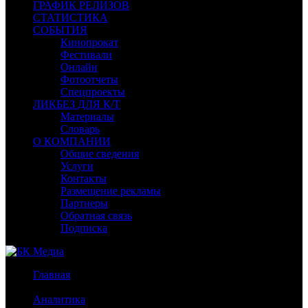
ГРАФИК РЕЛИЗОВ
СТАТИСТИКА
СОБЫТИЯ
Кинопрокат
Фестивали
Онлайн
Фотоотчеты
Спецпроекты
ЛИКБЕЗ ДЛЯ К/Т
Материалы
Словарь
О КОМПАНИИ
Общие сведения
Услуги
Контакты
Размещение рекламы
Партнеры
Обратная связь
Подписка
Главная
/
Аналитика