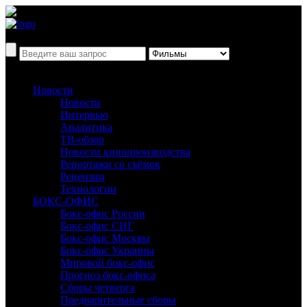
Новости
Новости
Интервью
Аналитика
ТВ-обзор
Новости кинопроизводства
Репортажи со съёмок
Рецензии
Технологии
БОКС-ОФИС
Бокс-офис России
Бокс-офис СНГ
Бокс-офис Москвы
Бокс-офис Украины
Мировой бокс-офис
Прогноз бокс-офиса
Сборы четверга
Предварительные сборы