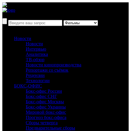
Новости
Новости
Интервью
Аналитика
ТВ-обзор
Новости кинопроизводства
Репортажи со съёмок
Рецензии
Технологии
БОКС-ОФИС
Бокс-офис России
Бокс-офис СНГ
Бокс-офис Москвы
Бокс-офис Украины
Мировой бокс-офис
Прогноз бокс-офиса
Сборы четверга
Предварительные сборы