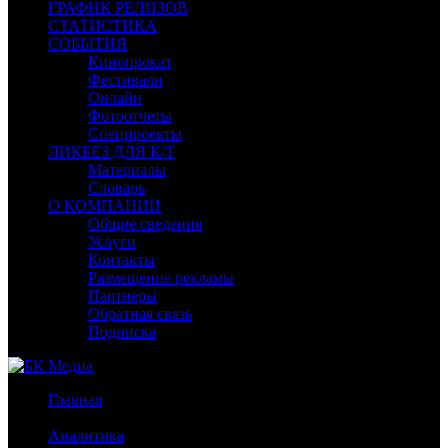
ГРАФИК РЕЛИЗОВ
СТАТИСТИКА
СОБЫТИЯ
Кинопрокат
Фестивали
Онлайн
Фотоотчеты
Спецпроекты
ЛИКБЕЗ ДЛЯ К/Т
Материалы
Словарь
О КОМПАНИИ
Общие сведения
Услуги
Контакты
Размещение рекламы
Партнеры
Обратная связь
Подписка
Главная
/
Аналитика