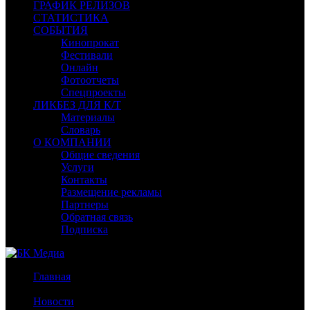
ГРАФИК РЕЛИЗОВ
СТАТИСТИКА
СОБЫТИЯ
Кинопрокат
Фестивали
Онлайн
Фотоотчеты
Спецпроекты
ЛИКБЕЗ ДЛЯ К/Т
Материалы
Словарь
О КОМПАНИИ
Общие сведения
Услуги
Контакты
Размещение рекламы
Партнеры
Обратная связь
Подписка
Главная
/
Новости