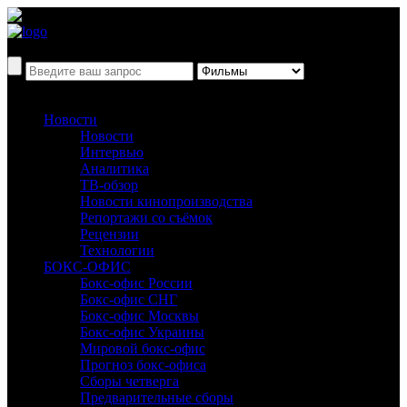
Новости
Новости
Интервью
Аналитика
ТВ-обзор
Новости кинопроизводства
Репортажи со съёмок
Рецензии
Технологии
БОКС-ОФИС
Бокс-офис России
Бокс-офис СНГ
Бокс-офис Москвы
Бокс-офис Украины
Мировой бокс-офис
Прогноз бокс-офиса
Сборы четверга
Предварительные сборы