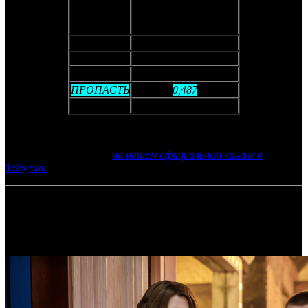
Уровень предпродаж
Фильм
(млн рублей)
ВНИЗ
1,759
ОДНА
0,905
КЕНТАВР
0,569
ПРОПАСТЬ
0,487
ВЫШКА
0,164
Фото: кадр из фильма МАЙКЛ
Еще больше новостей
на нашем официальном канале в
Telegram
27.05.2026 Автор: Никита Никитин
Самое читаемое