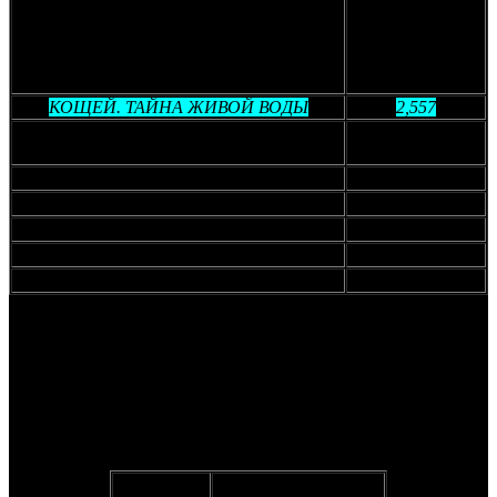
Уровень
предпродаж
Фильм
(млн рублей)
КОЩЕЙ. ТАЙНА ЖИВОЙ ВОДЫ
2,557
КОТЫ ЭРМИТАЖА 2. ТАЙНА
1,517
ЕГИПЕТСКОГО ЗАЛА
КОЩЕЙ. НАЧАЛО
1,310
ДОКТОР ДИНОЗАВРОВ
1,219,9
ЯГА И КНИГА ЗАКЛИНАНИЙ
1,101
МАРАКУДА
0,992
КОЩЕЙ. ПОХИТИТЕЛЬ НЕВЕСТ
0,675
Предпродажи триллера
ПРОПАСТЬ
достигли 487,2
тысяч рублей. Новинка уступила картинам
ВНИЗ
(1,76 млн
рублей, стартовые сборы – 47,5 млн),
ОДНА
(904,6 тысяч
рублей, стартовые сборы – 50,3 млн) и
КЕНТАВР
(569
тысяч рублей, стартовые сборы – 36,8 млн), но превзошла
зарубежный аналог
ВЫШКА
(164 тысяч рублей, стартовые
сборы – 27,3 млн)