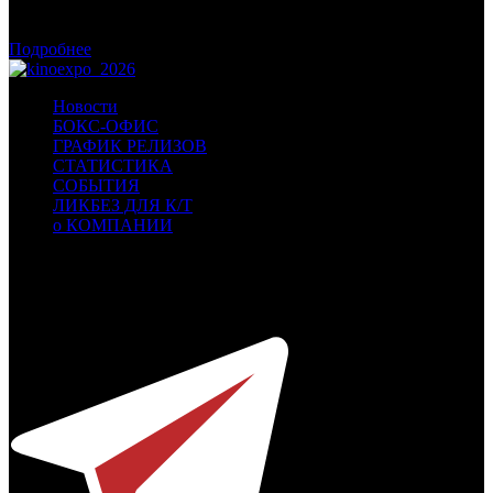
Фонд кино поддержит 17 фильмов для детской и семейной
аудитории
Подробнее
Новости
БОКС-ОФИС
ГРАФИК РЕЛИЗОВ
СТАТИСТИКА
СОБЫТИЯ
ЛИКБЕЗ ДЛЯ К/Т
о КОМПАНИИ
Профессиональное издание о кинопрокате.
© 2012-2026
Телефон / факс +7-495-785-62-82