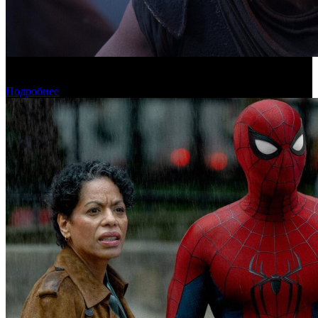
Касса четверга: пиратские релизы лидируют третью неделю
подряд
Подробнее