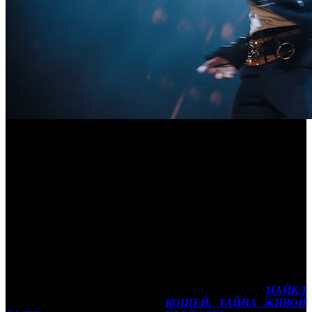
Предпродажи уикенда: «Майкл» идет
на второй старт для иностранных
релизов после ухода мейджоров
Сравниваем предстартовые показатели ключевых
новинок с конкурентами и референсами
Каждую неделю мы выбираем новинки и сравниваем
предпродажи их билетов по состоянию на 18:00 среды (по
данным ЕАИС) с показателями аналогов, выходивших ранее.
Сегодня мы рассмотрим музыкальный байопик
МАЙКЛ
(VLG), анимационный фильм
КОЩЕЙ. ТАЙНА ЖИВОЙ