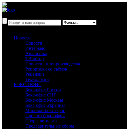
Новости
Новости
Интервью
Аналитика
ТВ-обзор
Новости кинопроизводства
Репортажи со съёмок
Рецензии
Технологии
БОКС-ОФИС
Бокс-офис России
Бокс-офис СНГ
Бокс-офис Москвы
Бокс-офис Украины
Мировой бокс-офис
Прогноз бокс-офиса
Сборы четверга
Предварительные сборы