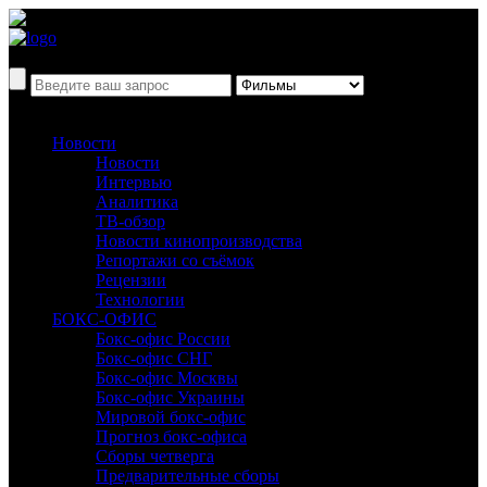
Новости
Новости
Интервью
Аналитика
ТВ-обзор
Новости кинопроизводства
Репортажи со съёмок
Рецензии
Технологии
БОКС-ОФИС
Бокс-офис России
Бокс-офис СНГ
Бокс-офис Москвы
Бокс-офис Украины
Мировой бокс-офис
Прогноз бокс-офиса
Сборы четверга
Предварительные сборы