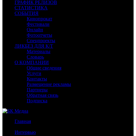
ГРАФИК РЕЛИЗОВ
СТАТИСТИКА
СОБЫТИЯ
Кинопрокат
Фестивали
Онлайн
Фотоотчеты
Спецпроекты
ЛИКБЕЗ ДЛЯ К/Т
Материалы
Словарь
О КОМПАНИИ
Общие сведения
Услуги
Контакты
Размещение рекламы
Партнеры
Обратная связь
Подписка
Главная
/
Интервью