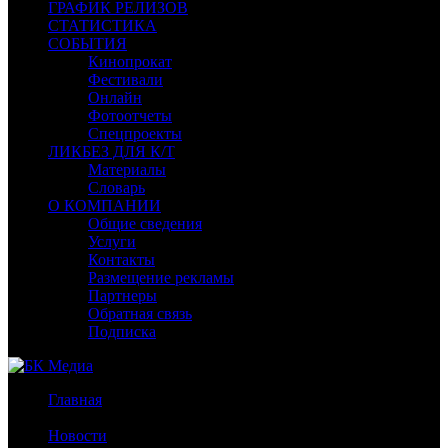
ГРАФИК РЕЛИЗОВ
СТАТИСТИКА
СОБЫТИЯ
Кинопрокат
Фестивали
Онлайн
Фотоотчеты
Спецпроекты
ЛИКБЕЗ ДЛЯ К/Т
Материалы
Словарь
О КОМПАНИИ
Общие сведения
Услуги
Контакты
Размещение рекламы
Партнеры
Обратная связь
Подписка
Главная
/
Новости