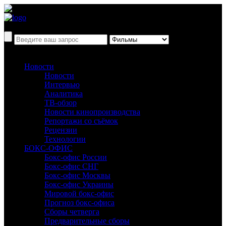
Новости
Новости
Интервью
Аналитика
ТВ-обзор
Новости кинопроизводства
Репортажи со съёмок
Рецензии
Технологии
БОКС-ОФИС
Бокс-офис России
Бокс-офис СНГ
Бокс-офис Москвы
Бокс-офис Украины
Мировой бокс-офис
Прогноз бокс-офиса
Сборы четверга
Предварительные сборы