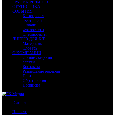
ГРАФИК РЕЛИЗОВ
СТАТИСТИКА
СОБЫТИЯ
Кинопрокат
Фестивали
Онлайн
Фотоотчеты
Спецпроекты
ЛИКБЕЗ ДЛЯ К/Т
Материалы
Словарь
О КОМПАНИИ
Общие сведения
Услуги
Контакты
Размещение рекламы
Партнеры
Обратная связь
Подписка
Главная
/
Новости