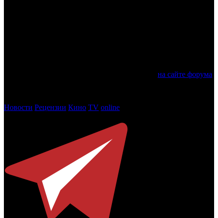
Также участникам форума будут представлены трейлеры
шестидесяти новых документальных фильмов, снятых в
различных регионах России при поддержке ФПРК (в рамках
конкурса «Россия – взгляд в будущее»). Параллельно с
деловой программой в кинозале «Нового Иерусалима»
пройдут открытые кинопоказы документальных
короткометражных фильмов ФПРК.
Регистрация и расписание целиком доступно
на сайте форума
.
Фото: пресс-служба форума
Новости
Рецензии
Кино
TV
online