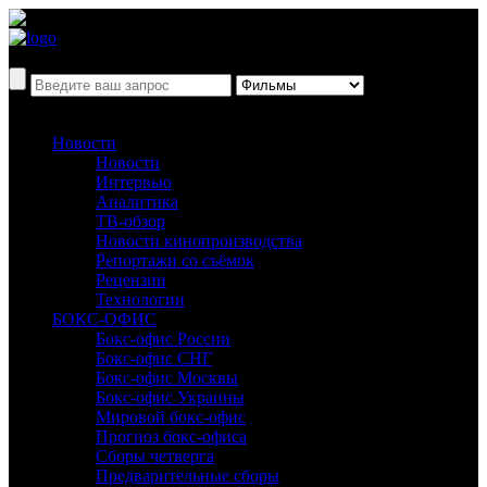
Новости
Новости
Интервью
Аналитика
ТВ-обзор
Новости кинопроизводства
Репортажи со съёмок
Рецензии
Технологии
БОКС-ОФИС
Бокс-офис России
Бокс-офис СНГ
Бокс-офис Москвы
Бокс-офис Украины
Мировой бокс-офис
Прогноз бокс-офиса
Сборы четверга
Предварительные сборы