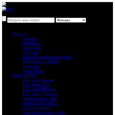
Новости
Новости
Интервью
Аналитика
ТВ-обзор
Новости кинопроизводства
Репортажи со съёмок
Рецензии
Технологии
БОКС-ОФИС
Бокс-офис России
Бокс-офис СНГ
Бокс-офис Москвы
Бокс-офис Украины
Мировой бокс-офис
Прогноз бокс-офиса
Сборы четверга
Предварительные сборы