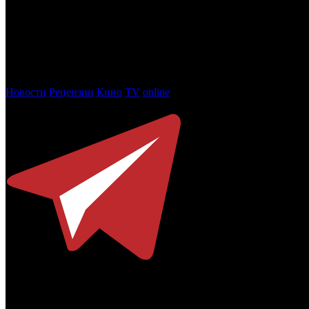
Короткометражный конкурс
• Главный приз – «Игра в прятки», реж. Амет Савенко
• Особое упоминание жюри – «Складки», реж. Катерина Скаку
Фото: кадр из фильма ЗДЕСЬ БЫЛ ЮРА
Новости
Рецензии
Кино
TV
online