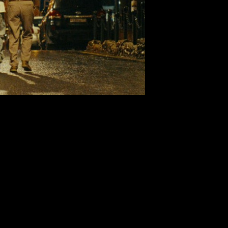
а» Сергея Малкина
ьного российского кино «Маяк». Ведущей церемонии выступила 
ергея Малкина.
А
, реж. Сергей Малкин
ЕСКИХ СВЯЗЕЙ
)
 ЮРА
)
КИХ СВЯЗЕЙ
)
ОКОЕМ
)
ОКОЕМ
)