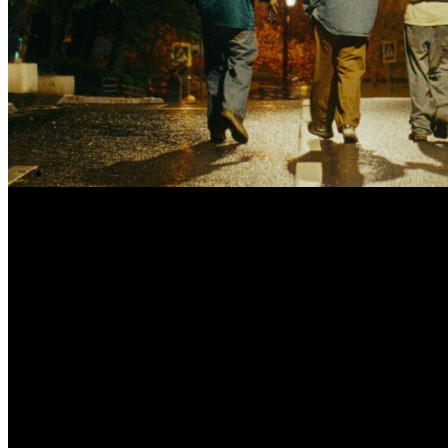
Гран-при за лучший фильм получила лента «Здесь был Юр
9 октября в Геленджике завершился третий фестиваль актуал
Гран-при за лучший фильм получила лента
ЗДЕСЬ БЫЛ ЮРА
С
Полнометражный конкурс
• Гран-при кинофестиваля за лучший фильм –
ЗДЕСЬ БЫЛ ЮР
• Лучшая работа режиссера – Соня Райзман (
КАРТИНЫ ДРУЖ
• Лучшая мужская роль – Константин Хабенский (
ЗДЕСЬ БЫЛ
• Лучшая женская роль – Мария Карпова (
КАРТИНЫ ДРУЖЕС
• Лучший сценарий – Екатерина Тирдатова (
НАД ВЕЧНЫМ П
• Лучшая работа оператора – Олег Лукичев (
НАД ВЕЧНЫМ П
• Лучший дебют – Нина Волова (
ФЕЙРВЕРКИ ДНЕМ
)