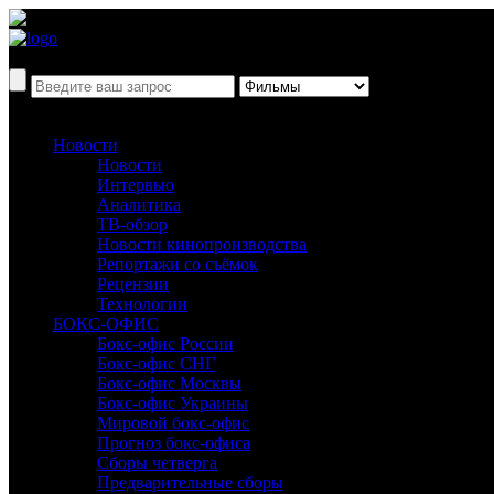
Новости
Новости
Интервью
Аналитика
ТВ-обзор
Новости кинопроизводства
Репортажи со съёмок
Рецензии
Технологии
БОКС-ОФИС
Бокс-офис России
Бокс-офис СНГ
Бокс-офис Москвы
Бокс-офис Украины
Мировой бокс-офис
Прогноз бокс-офиса
Сборы четверга
Предварительные сборы