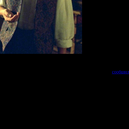
ся к роли Гэндальфа
ВЛАСТЕЛИН КОЛЕЦ: ОХОТА НА ГОЛЛУМА
. Об этом
сообщи
ма, режиссером которого выступит сам Голлум. Но я раскрою в
стальное – секрет», – шутливо заметил актер.
рачиваться между 111-м днем рождения Бильбо Бэггинса и возв
 за это время волшебник разыскивает Голлума как одного из хра
оявятся Шон Бин и Орландо Блум. Под вопросом остается участи
одого из оригинальной трилогии
ВЛАСТЕЛИН КОЛЕЦ
, однако и
нной информации пока нет.