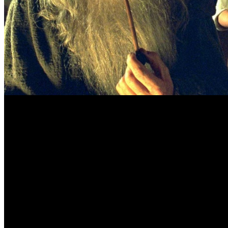
Об этом сообщил сэр Иэн Маккеллен, который вновь вернет
Уже этой весной Энди Серкис приступит к съемкам фильма
волшебника Гэндальфа.
«Съемки картины начнутся в мае. Это будет фильм про Голлу
персонаж по имени Фродо и персонаж по имени Гэндальф. Все о
Предположительно сюжет
ОХОТЫ НА ГОЛЛУМА
будет разво
Толкина между этими событиями проходит 17 лет. В частности,
Ожидается, что, помимо Вуда и Маккеллена, в фильме также п
пыталась омолодить актера, чтобы тот был похож на себя мол
на эту роль молодого актера. Официального подтверждения да