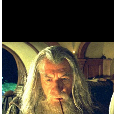
/
Съемки нового «Властелина колец» начнутся в мае
Съемки нового «Властелина к
Автор: Илья Кувшинов
6 января 2026