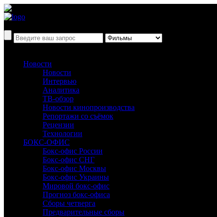
Новости
Новости
Интервью
Аналитика
ТВ-обзор
Новости кинопроизводства
Репортажи со съёмок
Рецензии
Технологии
БОКС-ОФИС
Бокс-офис России
Бокс-офис СНГ
Бокс-офис Москвы
Бокс-офис Украины
Мировой бокс-офис
Прогноз бокс-офиса
Сборы четверга
Предварительные сборы