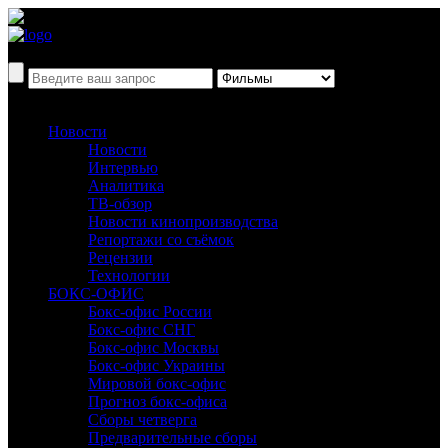
Новости
Новости
Интервью
Аналитика
ТВ-обзор
Новости кинопроизводства
Репортажи со съёмок
Рецензии
Технологии
БОКС-ОФИС
Бокс-офис России
Бокс-офис СНГ
Бокс-офис Москвы
Бокс-офис Украины
Мировой бокс-офис
Прогноз бокс-офиса
Сборы четверга
Предварительные сборы