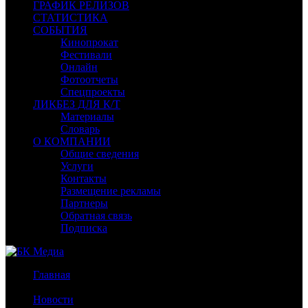
ГРАФИК РЕЛИЗОВ
СТАТИСТИКА
СОБЫТИЯ
Кинопрокат
Фестивали
Онлайн
Фотоотчеты
Спецпроекты
ЛИКБЕЗ ДЛЯ К/Т
Материалы
Словарь
О КОМПАНИИ
Общие сведения
Услуги
Контакты
Размещение рекламы
Партнеры
Обратная связь
Подписка
Главная
/
Новости