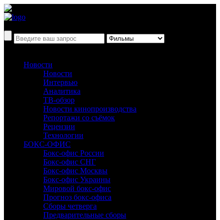
Новости
Новости
Интервью
Аналитика
ТВ-обзор
Новости кинопроизводства
Репортажи со съёмок
Рецензии
Технологии
БОКС-ОФИС
Бокс-офис России
Бокс-офис СНГ
Бокс-офис Москвы
Бокс-офис Украины
Мировой бокс-офис
Прогноз бокс-офиса
Сборы четверга
Предварительные сборы