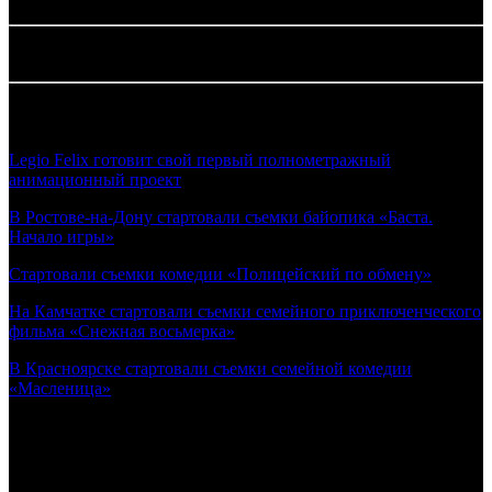
25.05.2026 Автор: БК
Новости по теме:
Legio Felix готовит свой первый полнометражный
анимационный проект
В Ростове-на-Дону стартовали съемки байопика «Баста.
Начало игры»
Стартовали съемки комедии «Полицейский по обмену»
На Камчатке стартовали съемки семейного приключенческого
фильма «Снежная восьмерка»
В Красноярске стартовали съемки семейной комедии
«Масленица»
Самое читаемое