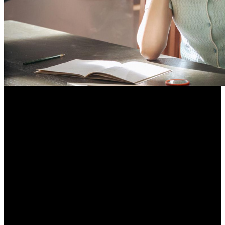
В Москве начались съемки
биографической драмы «Чайка» о
Валентине Терешковой
Режиссером выступает Антон Мегердичев
Кинокомпания LEGIO FELIX при поддержке Первого канала,
а также дистрибьюторов «Атмосфера Кино» и «О!Кино»
приступила к съемкам фильма
ЧАЙКА
об историческом
полете Валентины Терешковой в космос.
Главную роль в картине исполнит Леонела Мантурова (
ЗЛОЙ