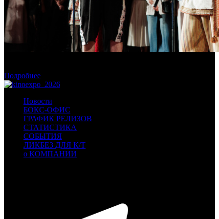
В Москве состоялась премьера фильма «Последний богатырь.
Колобок»
Подробнее
Новости
БОКС-ОФИС
ГРАФИК РЕЛИЗОВ
СТАТИСТИКА
СОБЫТИЯ
ЛИКБЕЗ ДЛЯ К/Т
о КОМПАНИИ
Профессиональное издание о кинопрокате.
© 2012-2026
Телефон / факс +7-495-785-62-82