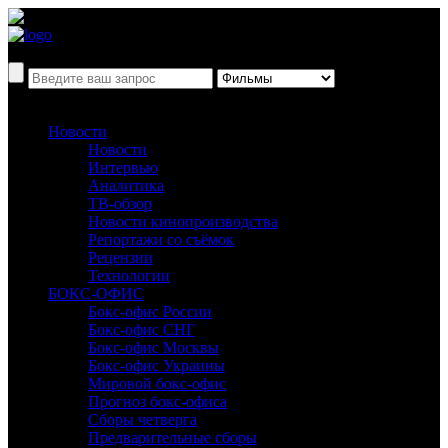
Новости
Новости
Интервью
Аналитика
ТВ-обзор
Новости кинопроизводства
Репортажи со съёмок
Рецензии
Технологии
БОКС-ОФИС
Бокс-офис России
Бокс-офис СНГ
Бокс-офис Москвы
Бокс-офис Украины
Мировой бокс-офис
Прогноз бокс-офиса
Сборы четверга
Предварительные сборы