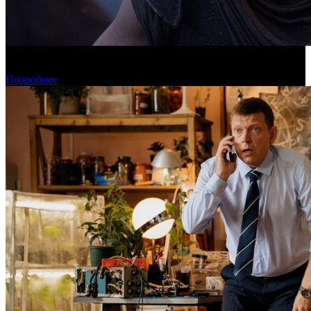
Касса четверга: пиратские релизы лидируют третью неделю
подряд
Подробнее