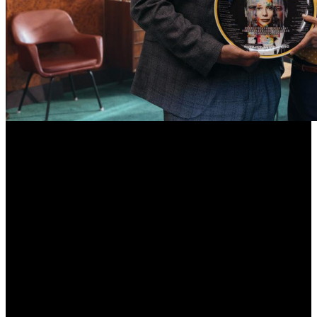
Стартовали съемки комедийного
сериала «ИИнга» с Андреем
Мерзликиным
Режиссером выступает Анатолий Колиев
Онлайн-кинотеатр Start и телеканал СТС приступили к
съемкам комедии «ИИнга». Проект производится при
поддержке Института развития интернета (АНО «ИРИ»).
Мэр Новоправдинска (Андрей Мерзликин) – циничный
чиновник, привыкший жить по понятиям и серым схемам.