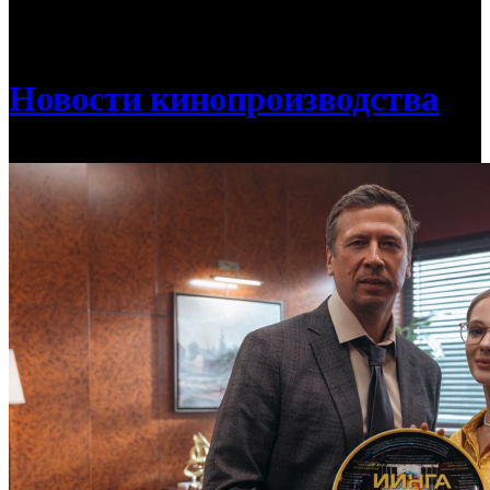
/
Стартовали съемки комедийного сериала «ИИнга» с
Андреем Мерзликиным
Новости кинопроизводства