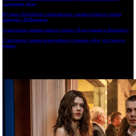
сказочные дела»
В Санкт-Петербурге завершились съемки второго сезона
комедии «Нейровася»
Стартовали съемки нового сезона «Подслушано в Выборге»
Стартовали съемки комедийного сериала «Все, что было в
горах»
Самое читаемое