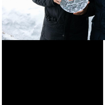
Стартовали съемки шестого сезона
комедии «Полярный»
Режиссером продолжения выступит Авет Оганесян
Телеканал ТНТ и 1-2-3 Production приступили к съемкам
нового сезона сериала «Полярный».
По сюжету, парк «Царь горы» выходит на стабильную
самоокупаемость, туристический поток растет, гостиницы
забиты под завязку, жизнь идет своим чередом. Именно в этот
момент судьба подкидывает Вите Мяснику (Михаил
Пореченков) интересное предложение – младший сын Вити,