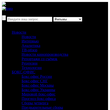
Новости
Новости
Интервью
Аналитика
ТВ-обзор
Новости кинопроизводства
Репортажи со съёмок
Рецензии
Технологии
БОКС-ОФИС
Бокс-офис России
Бокс-офис СНГ
Бокс-офис Москвы
Бокс-офис Украины
Мировой бокс-офис
Прогноз бокс-офиса
Сборы четверга
Предварительные сборы