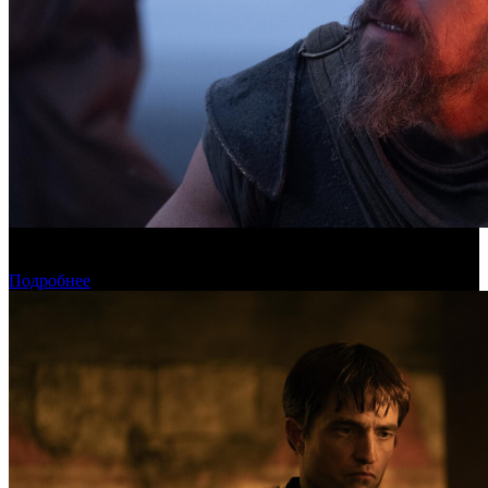
Касса четверга: пиратские релизы лидируют третью неделю
подряд
Подробнее