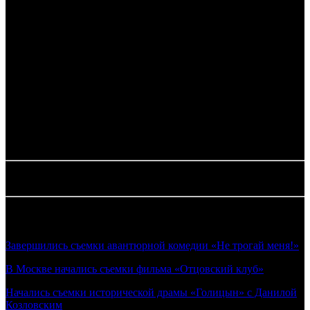
из-за своей дочери (Злата Ковальчук), увлекшейся рок-
музыкантом. Тем временем в СК вновь сменился начальник: в
связи с болезнью Горчакова комитет возглавил Василий
Петрович Калач (Илья Шакунов) из Воронежа.
Режиссером нового сезона стал Мирослав Малич, а в
актерском составе также задействованы Ольга Павловец,
Игорь Николаев, Александр Новиков, Вячеслав Захаров,
Дмитрий Миллер, Андрей Шарков, Александр Кононец и
другие.
Фото: пресс-служба телеканала «Россия»
21.04.2026 Автор: Илья Кувшинов
Новости по теме:
Завершились съемки авантюрной комедии «Не трогай меня!»
В Москве начались съемки фильма «Отцовский клуб»
Начались съемки исторической драмы «Голицын» с Данилой
Козловским