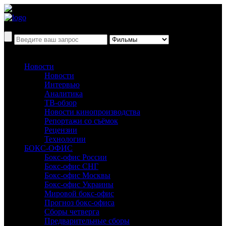
Новости
Новости
Интервью
Аналитика
ТВ-обзор
Новости кинопроизводства
Репортажи со съёмок
Рецензии
Технологии
БОКС-ОФИС
Бокс-офис России
Бокс-офис СНГ
Бокс-офис Москвы
Бокс-офис Украины
Мировой бокс-офис
Прогноз бокс-офиса
Сборы четверга
Предварительные сборы