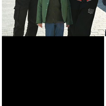
«Тайны следствия» возвращаются с
новым сезоном
Режиссером продолжения стал Мирослав Малич
Студия «Единственный дубль» приступила к съемкам 26-го
сезона детективного сериала «Тайны
следствия» для телеканала «Россия».
В продолжении героев сериала ждут перемены как в службе,
так и в личной жизни. Швецова (Анна Ковальчук) и
Платонов (Алексей Комашко) решают вывести отношения на
новый уровень, однако появление взрослой дочери Платонова
осложняет ситуацию. Швецова же сталкивается с тревогами