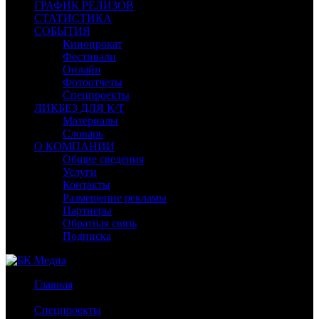
ГРАФИК РЕЛИЗОВ
СТАТИСТИКА
СОБЫТИЯ
Кинопрокат
Фестивали
Онлайн
Фотоотчеты
Спецпроекты
ЛИКБЕЗ ДЛЯ К/Т
Материалы
Словарь
О КОМПАНИИ
Общие сведения
Услуги
Контакты
Размещение рекламы
Партнеры
Обратная связь
Подписка
Главная
/
Спецпроекты