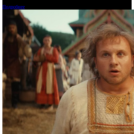
чарт
Подробнее