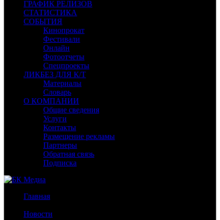
ГРАФИК РЕЛИЗОВ
СТАТИСТИКА
СОБЫТИЯ
Кинопрокат
Фестивали
Онлайн
Фотоотчеты
Спецпроекты
ЛИКБЕЗ ДЛЯ К/Т
Материалы
Словарь
О КОМПАНИИ
Общие сведения
Услуги
Контакты
Размещение рекламы
Партнеры
Обратная связь
Подписка
Главная
/
Новости