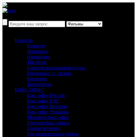
Новости
Новости
Интервью
Аналитика
ТВ-обзор
Новости кинопроизводства
Репортажи со съёмок
Рецензии
Технологии
БОКС-ОФИС
Бокс-офис России
Бокс-офис СНГ
Бокс-офис Москвы
Бокс-офис Украины
Мировой бокс-офис
Прогноз бокс-офиса
Сборы четверга
Предварительные сборы