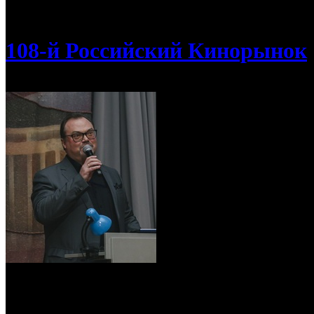
/
108-й Кинорынок: презентация компании «Каро Премьер
108-й Российский Кинорынок
108-й Кинорынок: презентация компан