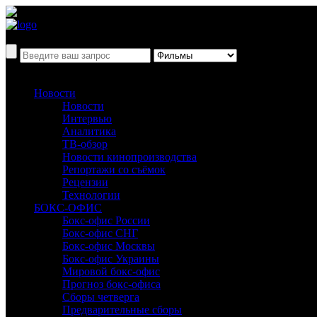
Новости
Новости
Интервью
Аналитика
ТВ-обзор
Новости кинопроизводства
Репортажи со съёмок
Рецензии
Технологии
БОКС-ОФИС
Бокс-офис России
Бокс-офис СНГ
Бокс-офис Москвы
Бокс-офис Украины
Мировой бокс-офис
Прогноз бокс-офиса
Сборы четверга
Предварительные сборы