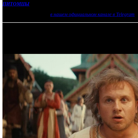
ПИТОМЦЫ
,
в основе которого лежат комиксы издательства D
Еще больше новостей
в нашем официальном канале в Telegram
16.04.2019 Автор: Семен Брожитов
Самое читаемое