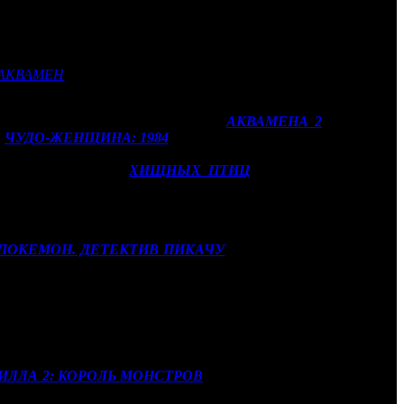
происходило на экране, сама по себе выглядела полноценным
 игрой и даже со зрительским интерактивом. Сперва Алексей
АКВАМЕН
в мире стал наиболее кассовой экранизацией работ
r Bros. были наибольшими.
ого кино. Букерам показали футаж
АКВАМЕНА 2
, в котором
а
ЧУДО-ЖЕНЩИНА: 1984
,
обещающая еще более масштабный
иквела есть 1984 год, но предположил, что это от нежелания
съемочной площадки
ХИЩНЫХ ПТИЦ
,
а участницы проекта
у из самых интригующих кинокомиксов ближайшего будущего –
д Лето, но в конце концов студия решилась довериться таланту
ПОКЕМОН. ДЕТЕКТИВ ПИКАЧУ
(16 мая). Публика увидела
авный фрагмент из картины.
ителям кинотеатров самим определить судьбу фильма на наших
в 80-е годы прошлого века и фанатеющего от музыки Брюса
ецифическую тематику, Алексей Рязанцев сообщил, что, если
лизов. Аплодисменты были.
ИЛЛА 2: КОРОЛЬ МОНСТРОВ
(30 мая). Букерам представили
ыглядели крайне впечатляюще.