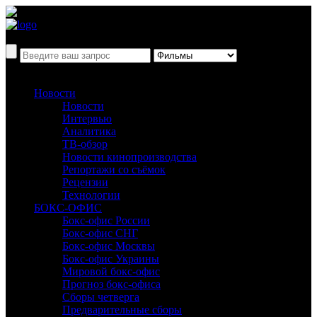
Новости
Новости
Интервью
Аналитика
ТВ-обзор
Новости кинопроизводства
Репортажи со съёмок
Рецензии
Технологии
БОКС-ОФИС
Бокс-офис России
Бокс-офис СНГ
Бокс-офис Москвы
Бокс-офис Украины
Мировой бокс-офис
Прогноз бокс-офиса
Сборы четверга
Предварительные сборы