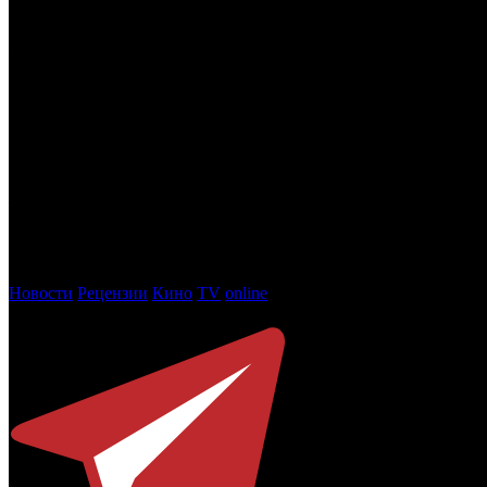
Режиссер и продюсер Валерий Тодоровский возглавит жюри I
жюри под его руководством определят лауреатов киносмотра
сценарий».
Национальный кинофестиваль дебютов «Движение» на протя
культуры Российской Федерации и правительства Омской обла
программным директором – кинокритик Стас Тыркин. Прием зая
Валерий Тодоровский родился в 1962 году, окончил сцен
ПОДМОСКОВНЫЕ ВЕЧЕРА, СТРАНА ГЛУХИХ, ЛЮБОВНИ
которых популярные телевизионные ленты «Каменская», «Бри
подюсера принимали участие в престижных кинофорумах, в то
масштабной полнометражной картиной под рабочим название
Новости
Рецензии
Кино
TV
online