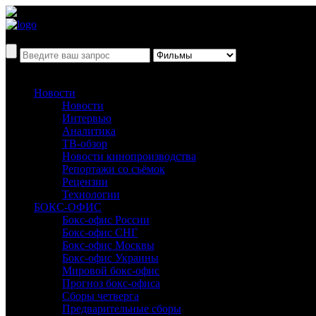
Новости
Новости
Интервью
Аналитика
ТВ-обзор
Новости кинопроизводства
Репортажи со съёмок
Рецензии
Технологии
БОКС-ОФИС
Бокс-офис России
Бокс-офис СНГ
Бокс-офис Москвы
Бокс-офис Украины
Мировой бокс-офис
Прогноз бокс-офиса
Сборы четверга
Предварительные сборы