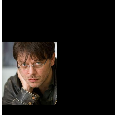
/
Валерий Тодоровский возглавит жюри кинофестиваля д
Валерий Тодоровский возгла
Автор: Артур Чачелов
1 марта 2016
Киносмотр пройдет в Омске с 26 по 30 апреля