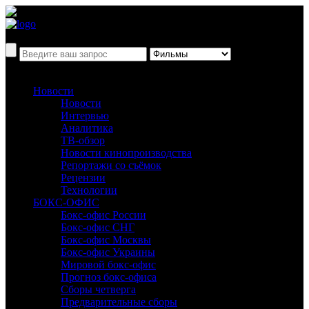
Новости
Новости
Интервью
Аналитика
ТВ-обзор
Новости кинопроизводства
Репортажи со съёмок
Рецензии
Технологии
БОКС-ОФИС
Бокс-офис России
Бокс-офис СНГ
Бокс-офис Москвы
Бокс-офис Украины
Мировой бокс-офис
Прогноз бокс-офиса
Сборы четверга
Предварительные сборы