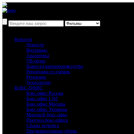
Новости
Новости
Интервью
Аналитика
ТВ-обзор
Новости кинопроизводства
Репортажи со съёмок
Рецензии
Технологии
БОКС-ОФИС
Бокс-офис России
Бокс-офис СНГ
Бокс-офис Москвы
Бокс-офис Украины
Мировой бокс-офис
Прогноз бокс-офиса
Сборы четверга
Предварительные сборы