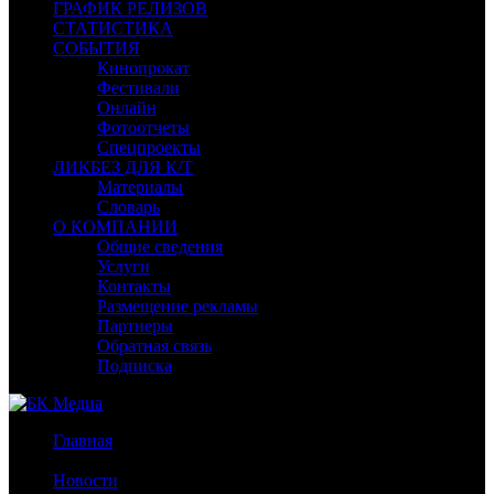
ГРАФИК РЕЛИЗОВ
СТАТИСТИКА
СОБЫТИЯ
Кинопрокат
Фестивали
Онлайн
Фотоотчеты
Спецпроекты
ЛИКБЕЗ ДЛЯ К/Т
Материалы
Словарь
О КОМПАНИИ
Общие сведения
Услуги
Контакты
Размещение рекламы
Партнеры
Обратная связь
Подписка
Главная
/
Новости