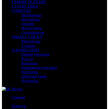
ГРАФИК РЕЛИЗОВ
СТАТИСТИКА
СОБЫТИЯ
Кинопрокат
Фестивали
Онлайн
Фотоотчеты
Спецпроекты
ЛИКБЕЗ ДЛЯ К/Т
Материалы
Словарь
О КОМПАНИИ
Общие сведения
Услуги
Контакты
Размещение рекламы
Партнеры
Обратная связь
Подписка
Главная
/
Новости