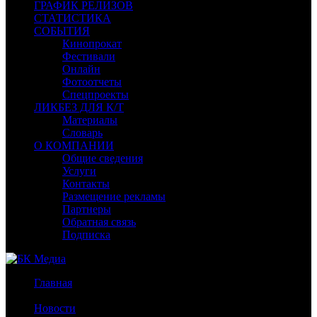
ГРАФИК РЕЛИЗОВ
СТАТИСТИКА
СОБЫТИЯ
Кинопрокат
Фестивали
Онлайн
Фотоотчеты
Спецпроекты
ЛИКБЕЗ ДЛЯ К/Т
Материалы
Словарь
О КОМПАНИИ
Общие сведения
Услуги
Контакты
Размещение рекламы
Партнеры
Обратная связь
Подписка
Главная
/
Новости