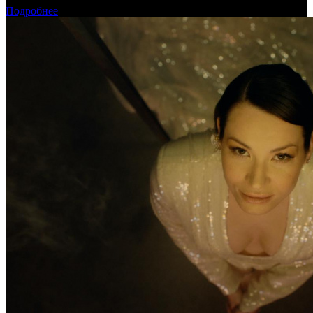
Подробнее