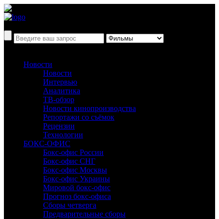
Новости
Новости
Интервью
Аналитика
ТВ-обзор
Новости кинопроизводства
Репортажи со съёмок
Рецензии
Технологии
БОКС-ОФИС
Бокс-офис России
Бокс-офис СНГ
Бокс-офис Москвы
Бокс-офис Украины
Мировой бокс-офис
Прогноз бокс-офиса
Сборы четверга
Предварительные сборы