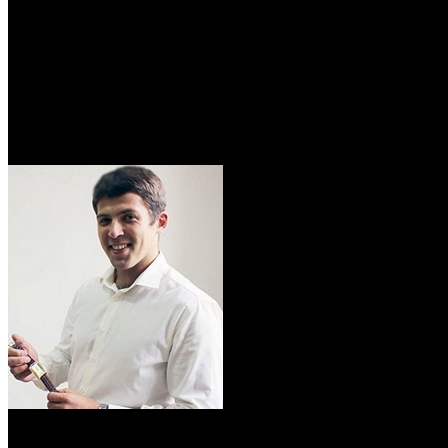
/
У Департамента кинематографии Минкультуры появился 
У Департамента кинематогра
Автор: Артур Чачелов
27 марта 2020
Временно исполняющим обязанности назначен Денис Агаро