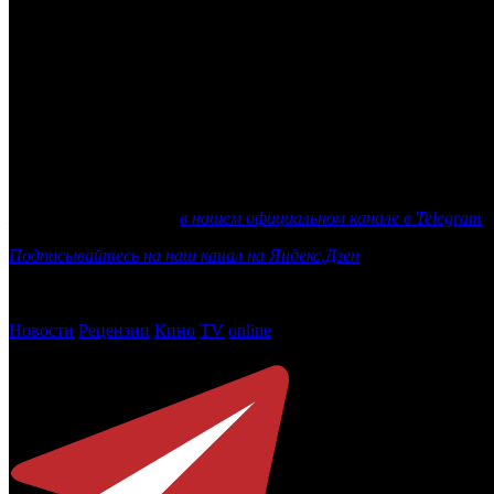
На сайте Министерства культуры появилась информация о но
он мало известен, сферой кинематографа ранее он не занимался
Денис Агаронов родился 22 апреля 1983 года в городе Мытыщ
авторского права и смежных прав Управления надзора пр
коммуникаций, связи и охраны культурного наследия в Москве
инвентаризации Крыма.
Напомним, ранее Департамент кинематографии Минкультуры во
Еще больше новостей
в нашем официальном канале в Telegram
Подписывайтесь на наш канал на Яндекс.Дзен
Новости
Рецензии
Кино
TV
online