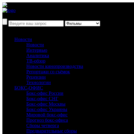
Новости
Новости
Интервью
Аналитика
ТВ-обзор
Новости кинопроизводства
Репортажи со съёмок
Рецензии
Технологии
БОКС-ОФИС
Бокс-офис России
Бокс-офис СНГ
Бокс-офис Москвы
Бокс-офис Украины
Мировой бокс-офис
Прогноз бокс-офиса
Сборы четверга
Предварительные сборы