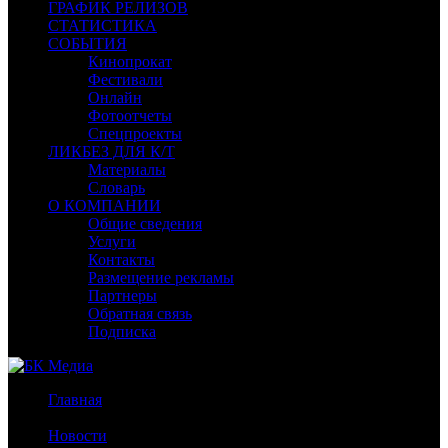
ГРАФИК РЕЛИЗОВ
СТАТИСТИКА
СОБЫТИЯ
Кинопрокат
Фестивали
Онлайн
Фотоотчеты
Спецпроекты
ЛИКБЕЗ ДЛЯ К/Т
Материалы
Словарь
О КОМПАНИИ
Общие сведения
Услуги
Контакты
Размещение рекламы
Партнеры
Обратная связь
Подписка
Главная
/
Новости