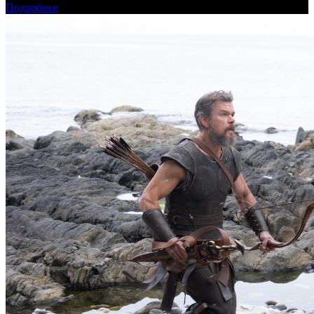
Подробнее