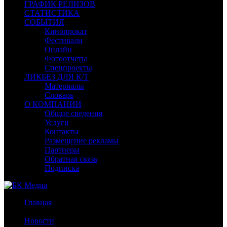
ГРАФИК РЕЛИЗОВ
СТАТИСТИКА
СОБЫТИЯ
Кинопрокат
Фестивали
Онлайн
Фотоотчеты
Спецпроекты
ЛИКБЕЗ ДЛЯ К/Т
Материалы
Словарь
О КОМПАНИИ
Общие сведения
Услуги
Контакты
Размещение рекламы
Партнеры
Обратная связь
Подписка
Главная
/
Новости