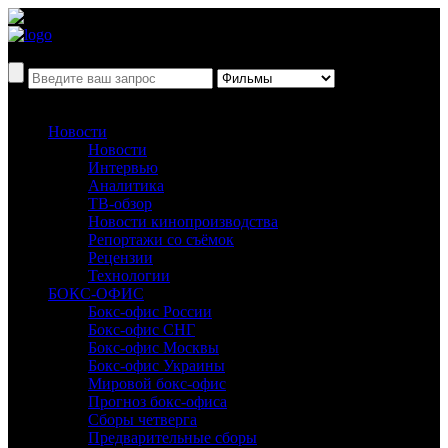
Новости
Новости
Интервью
Аналитика
ТВ-обзор
Новости кинопроизводства
Репортажи со съёмок
Рецензии
Технологии
БОКС-ОФИС
Бокс-офис России
Бокс-офис СНГ
Бокс-офис Москвы
Бокс-офис Украины
Мировой бокс-офис
Прогноз бокс-офиса
Сборы четверга
Предварительные сборы