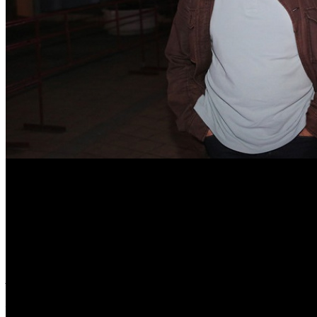
Комментарии консультанта Каннского кинофестиваля Жоэ
По мере развития ситуации на Украине российское кино по
готово тем или иным образом взаимодействовать с о
и представителя компании Unifrance в Центральной и Вос
продюсеров и режиссеров с европейскими коллегами и фестива
Жоэль Шапрон заявил, что он испытывает серьезные затрудне
российские фильмы, которые были сняты и куплены на францу
французских кинотеатрах до 24 февраля, стала драма Киры 
КАПИТАН ВОЛКОНОГОВ БЕЖАЛ, но его летняя премьера в дан