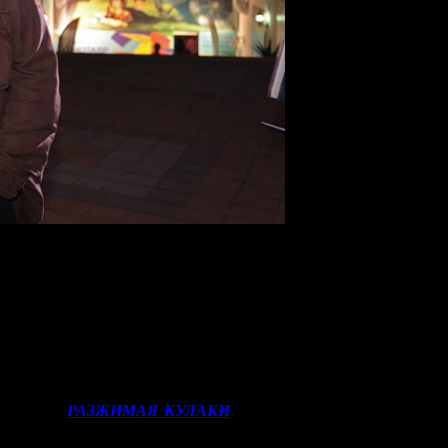
ля Шапрона и немецкого продюсера Симоны Бауманн
грузилось в новый международный контекст. Большинство межд
фициальными российскими делегациями. БК поинтересов
точной Европе Жоэля Шапрона и немецкого продюсера Симо
лями после 24 февраля.
ния при продвижении российского кино во Франции, сталкиваяс
зский рынок до старта спецоперации, и сейчас это стало реаль
Коваленко
РАЗЖИМАЯ КУЛАКИ
. Следующим российским филь
ный момент находится под большим вопросом».