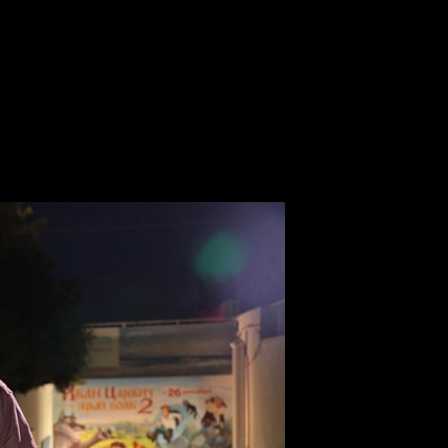
вижением российского кино за рубежом
зали про сложности с продвиже