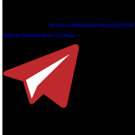
деньги, я затруднюсь ответить. Теперь европейские продюс
остаться в России и начать делать кино, рассчитанное тольк
договоренностей. Возвращение к работе в условиях, которые 
Еще больше новостей
на нашем официальном канале в Telegram
Новости
Рецензии
Кино
TV
online