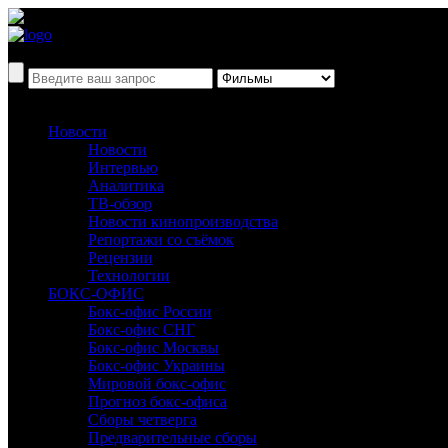
Новости
Новости
Интервью
Аналитика
ТВ-обзор
Новости кинопроизводства
Репортажи со съёмок
Рецензии
Технологии
БОКС-ОФИС
Бокс-офис России
Бокс-офис СНГ
Бокс-офис Москвы
Бокс-офис Украины
Мировой бокс-офис
Прогноз бокс-офиса
Сборы четверга
Предварительные сборы