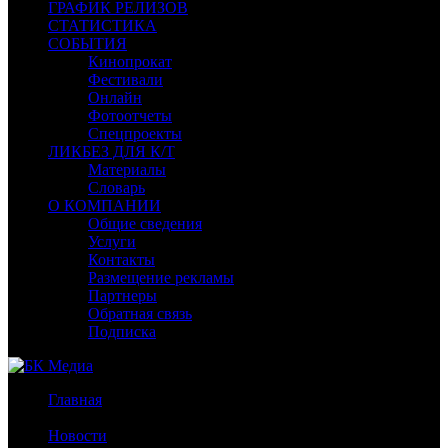
ГРАФИК РЕЛИЗОВ
СТАТИСТИКА
СОБЫТИЯ
Кинопрокат
Фестивали
Онлайн
Фотоотчеты
Спецпроекты
ЛИКБЕЗ ДЛЯ К/Т
Материалы
Словарь
О КОМПАНИИ
Общие сведения
Услуги
Контакты
Размещение рекламы
Партнеры
Обратная связь
Подписка
Главная
/
Новости