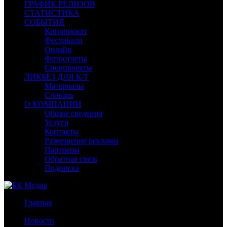
ГРАФИК РЕЛИЗОВ
СТАТИСТИКА
СОБЫТИЯ
Кинопрокат
Фестивали
Онлайн
Фотоотчеты
Спецпроекты
ЛИКБЕЗ ДЛЯ К/Т
Материалы
Словарь
О КОМПАНИИ
Общие сведения
Услуги
Контакты
Размещение рекламы
Партнеры
Обратная связь
Подписка
Главная
/
Новости