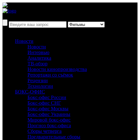
Новости
Новости
Интервью
Аналитика
ТВ-обзор
Новости кинопроизводства
Репортажи со съёмок
Рецензии
Технологии
БОКС-ОФИС
Бокс-офис России
Бокс-офис СНГ
Бокс-офис Москвы
Бокс-офис Украины
Мировой бокс-офис
Прогноз бокс-офиса
Сборы четверга
Предварительные сборы