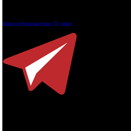
приме-балерине Мариинского театра Анне Павловой.
Фото: «Газпром-Медиа Холдинг»
Новости
Рецензии
Кино
TV
online