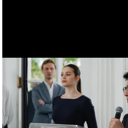
/
Гендиректор «Газпром-Медиа» призвал регионы инвестир
Гендиректор «Газпром-Медиа»
обмен на туристов
Автор: БК
3 июня 2026