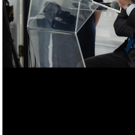
В качестве примера эффективности подхода Александр Жар
В Государственном музее-заповеднике «Царское Село» состоял
России и интеграция творческих индустрий в народное хозяйс
Одним из ключевых спикеров дискуссии стал генеральный ди
сильные игроки рынка, но и системная поддержка со стороны го
В качестве примера эффективности такого подхода глава холд
запуска туристических активностей, связанных с сериалом, чи
Жаров также напомнил, что «Газпром-Медиа Холдинг» работае