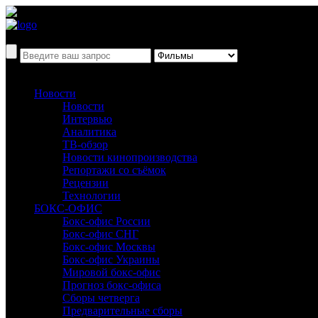
Новости
Новости
Интервью
Аналитика
ТВ-обзор
Новости кинопроизводства
Репортажи со съёмок
Рецензии
Технологии
БОКС-ОФИС
Бокс-офис России
Бокс-офис СНГ
Бокс-офис Москвы
Бокс-офис Украины
Мировой бокс-офис
Прогноз бокс-офиса
Сборы четверга
Предварительные сборы