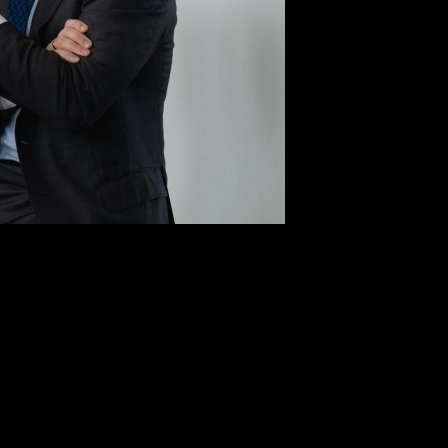
ов привел сериал «Подслушано в Рыбинске»
ась стратегическая сессия «Креативных диалогов», главной те
тво.
ректор «Газпром-Медиа Холдинга» Александр Жаров. По его мн
сударств – в частности, речь идет о региональных ребейтах и и
инга привел сериал «Подслушано в Рыбинске»: после премьеры ко
сло бронирований в Рыбинске уже в мае того же года выросло на
т не только с российскими городами, но и с зарубежьем – в 