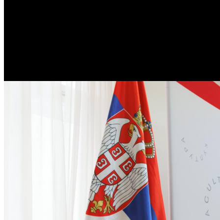
/
«Газпром-Медиа» предложил сербским партнерам снять 
«Газпром-Медиа» предложил с
Автор: БК
23 апреля 2026