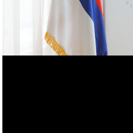
На встрече также обсуждались система рибейтов и взаимоде
В Министерстве культуры Сербии прошла расширенная рабо
сербскими кинопроизводителями. По итогам переговоров сторо
Российский холдинг выступил с инициативой создания совме
охватом более 2 млрд подписчиков для продвижения будущих
персонаже, который внес вклад в спасение российской короны.
Глава холдинга отдельно указал на потенциал российского ко
российских сериала – «Бригада», «Кухня» и «Екатерина Велик
близости культурных ценностей.
Заместитель генерального директора «Газпром-Медиа Холд