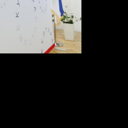
йствие с блогерами
чая встреча делегации «Газпром-Медиа Холдинга» во главе 
ны договорились о переходе от разовой дистрибуции к системн
стного исторического фильма, а также предложил использоват
 проектов. Как отметил Александр Жаров, компания заинтерес
нтента на сербском рынке. По его словам, за последние 15 лет
ая». Жаров выразил уверенность, что библиотека холдинга может
инга» Борис Ханчалян сообщил, что за последние годы вн