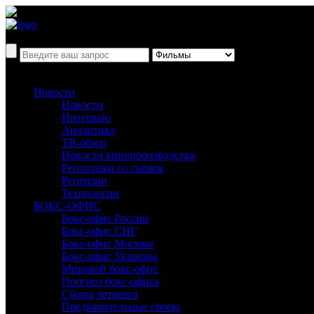
Новости
Новости
Интервью
Аналитика
ТВ-обзор
Новости кинопроизводства
Репортажи со съёмок
Рецензии
Технологии
БОКС-ОФИС
Бокс-офис России
Бокс-офис СНГ
Бокс-офис Москвы
Бокс-офис Украины
Мировой бокс-офис
Прогноз бокс-офиса
Сборы четверга
Предварительные сборы