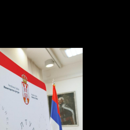
совместный исторический проект
ербским партнерам снять сов