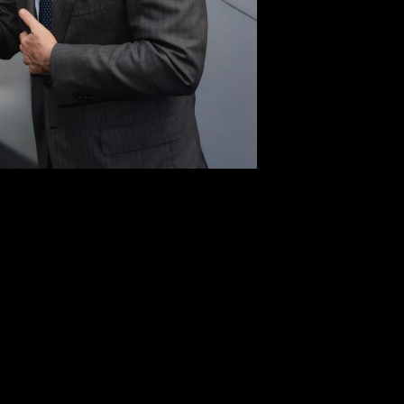
низационные вопросы
ндр Жаров и министр международного экономического сотр
Земля виноделов» в Сербии.
ческие хозяйства страны, познакомятся с их владельцами и сот
т развитию международного сотрудничества, а также укреплени
ионные вопросы и подготовку к возможному старту съемок.