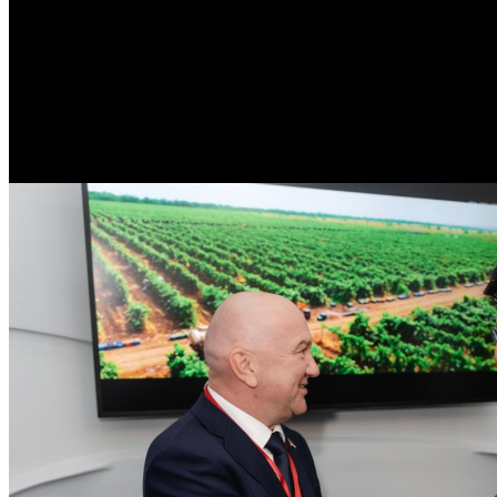
/
Новый сезон «Земли виноделов» могут снять в Сербии
Новый сезон «Земли винодело
Автор: БК
4 июня 2026