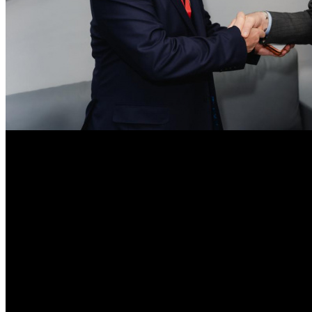
В ближайшее время стороны планируют проработать орга
Генеральный директор «Газпром-Медиа Холдинга» Алекса
возможность съемок нового сезона документального проекта «
Согласно представленной концепции, ведущие посетят винодель
особенностях винодельческих регионов Сербии.
«Сербия заинтересована в инициативах, которые способствую
потенциал проекта», – отметил Попович.
В ближайшее время стороны планируют проработать организац
Фото: пресс-служба «Газпром-Медиа Холдинга»