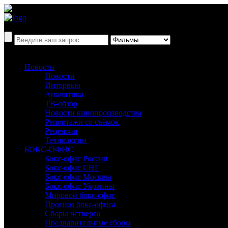
Новости
Новости
Интервью
Аналитика
ТВ-обзор
Новости кинопроизводства
Репортажи со съёмок
Рецензии
Технологии
БОКС-ОФИС
Бокс-офис России
Бокс-офис СНГ
Бокс-офис Москвы
Бокс-офис Украины
Мировой бокс-офис
Прогноз бокс-офиса
Сборы четверга
Предварительные сборы