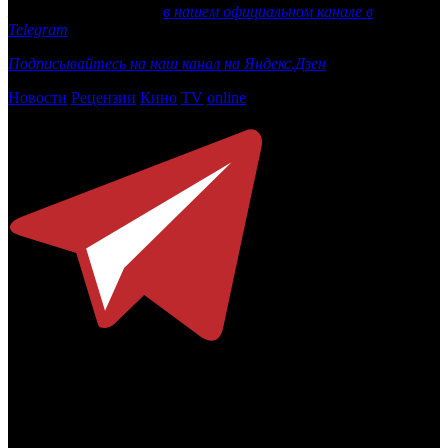
Еще больше новостей
в нашем официальном канале в
Telegram
Подписывайтесь на наш канал на Яндекс.Дзен
Новости
Рецензии
Кино
TV
online